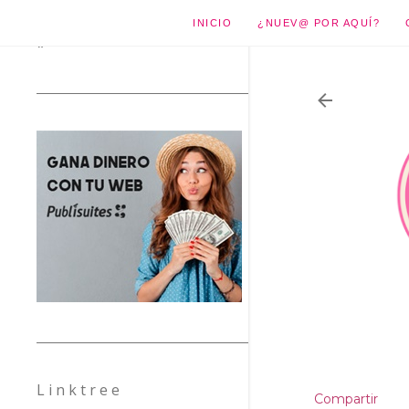
INICIO
¿NUEV@ POR AQUÍ?
*
L i n k t r e e
Compartir