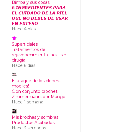
Bimba y sus cosas
𝟲 𝙄𝙉𝙂𝙍𝙀𝘿𝙄𝙀𝙉𝙏𝙀𝙎 𝙋𝘼𝙍𝘼
𝙀𝙇 𝘾𝙐𝙄𝘿𝘼𝘿𝙊 𝘿𝙀 𝙇𝘼 𝙋𝙄𝙀𝙇
𝙌𝙐𝙀 𝙉𝙊 𝘿𝙀𝘽𝙀𝙎 𝘿𝙀 𝙐𝙎𝘼𝙍
𝙀𝙉 𝙀𝙓𝘾𝙀𝙎𝙊
Hace 4 días
Superficiales
Tratamientos de
rejuvenecimiento facial sin
cirugía
Hace 6 días
El ataque de los clones...
modiles!
Clon conjunto crochet
Zimmermann, por Mango
Hace 1 semana
Mis brochas y sombras
Productos Acabados
Hace 3 semanas