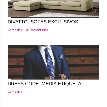
u
n
c
o
DIVATTO: SOFÁS EXCLUSIVOS
m
Compartir
114 comentarios
e
n
t
a
r
i
o
DRESS CODE: MEDIA ETIQUETA
Compartir