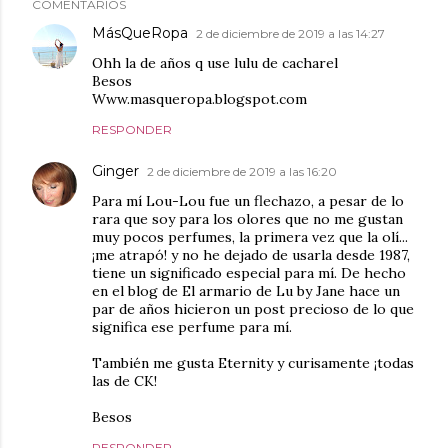
COMENTARIOS
MásQueRopa
2 de diciembre de 2019 a las 14:27
Ohh la de años q use lulu de cacharel
Besos
Www.masqueropa.blogspot.com
RESPONDER
Ginger
2 de diciembre de 2019 a las 16:20
Para mí Lou-Lou fue un flechazo, a pesar de lo
rara que soy para los olores que no me gustan
muy pocos perfumes, la primera vez que la olí...
¡me atrapó! y no he dejado de usarla desde 1987,
tiene un significado especial para mí. De hecho
en el blog de El armario de Lu by Jane hace un
par de años hicieron un post precioso de lo que
significa ese perfume para mí.
También me gusta Eternity y curisamente ¡todas
las de CK!
Besos
RESPONDER