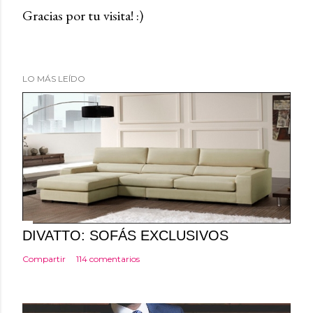
Gracias por tu visita! :)
P
u
b
LO MÁS LEÍDO
l
i
c
a
r
u
n
c
o
DIVATTO: SOFÁS EXCLUSIVOS
m
Compartir
114 comentarios
e
n
t