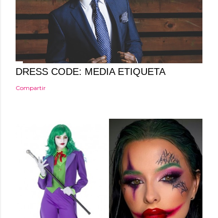
a
r
i
o
DRESS CODE: MEDIA ETIQUETA
Compartir