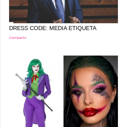
i
o
DRESS CODE: MEDIA ETIQUETA
Compartir