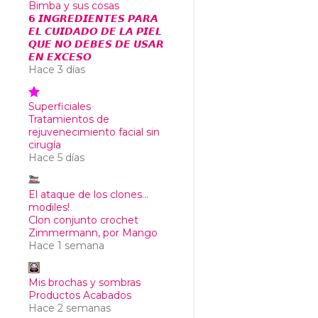
Bimba y sus cosas
𝟲 𝙄𝙉𝙂𝙍𝙀𝘿𝙄𝙀𝙉𝙏𝙀𝙎 𝙋𝘼𝙍𝘼
𝙀𝙇 𝘾𝙐𝙄𝘿𝘼𝘿𝙊 𝘿𝙀 𝙇𝘼 𝙋𝙄𝙀𝙇
𝙌𝙐𝙀 𝙉𝙊 𝘿𝙀𝘽𝙀𝙎 𝘿𝙀 𝙐𝙎𝘼𝙍
𝙀𝙉 𝙀𝙓𝘾𝙀𝙎𝙊
Hace 3 días
Superficiales
Tratamientos de
rejuvenecimiento facial sin
cirugía
Hace 5 días
El ataque de los clones...
modiles!
Clon conjunto crochet
Zimmermann, por Mango
Hace 1 semana
Mis brochas y sombras
Productos Acabados
Hace 2 semanas