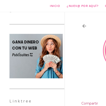
INICIO
¿NUEV@ POR AQUÍ?
*
L i n k t r e e
Compartir