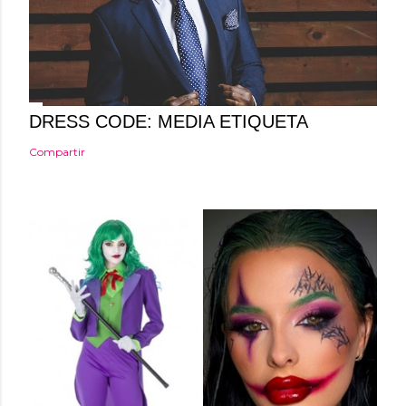
a
r
i
o
DRESS CODE: MEDIA ETIQUETA
Compartir