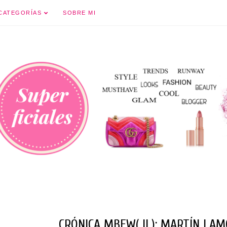
Ir al contenido principal
CATEGORÍAS
SOBRE MI
CRÓNICA MBFW( II ): MARTÍN LAM