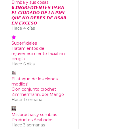
Bimba y sus cosas
𝟲 𝙄𝙉𝙂𝙍𝙀𝘿𝙄𝙀𝙉𝙏𝙀𝙎 𝙋𝘼𝙍𝘼
𝙀𝙇 𝘾𝙐𝙄𝘿𝘼𝘿𝙊 𝘿𝙀 𝙇𝘼 𝙋𝙄𝙀𝙇
𝙌𝙐𝙀 𝙉𝙊 𝘿𝙀𝘽𝙀𝙎 𝘿𝙀 𝙐𝙎𝘼𝙍
𝙀𝙉 𝙀𝙓𝘾𝙀𝙎𝙊
Hace 4 días
Superficiales
Tratamientos de
rejuvenecimiento facial sin
cirugía
Hace 6 días
El ataque de los clones...
modiles!
Clon conjunto crochet
Zimmermann, por Mango
Hace 1 semana
Mis brochas y sombras
Productos Acabados
Hace 3 semanas