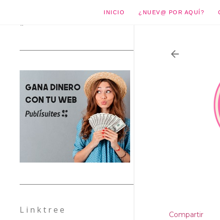
INICIO
¿NUEV@ POR AQUÍ?
*
L i n k t r e e
Compartir