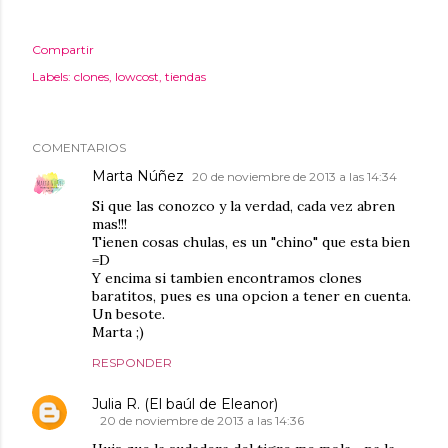
Compartir
Labels:
clones
lowcost
tiendas
COMENTARIOS
Marta Núñez
20 de noviembre de 2013 a las 14:34
Si que las conozco y la verdad, cada vez abren
mas!!!
Tienen cosas chulas, es un "chino" que esta bien
=D
Y encima si tambien encontramos clones
baratitos, pues es una opcion a tener en cuenta.
Un besote.
Marta ;)
RESPONDER
Julia R. (El baúl de Eleanor)
20 de noviembre de 2013 a las 14:36