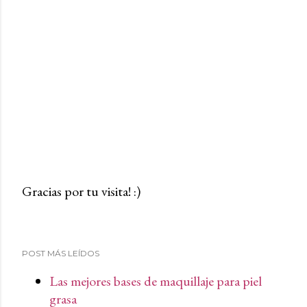
Gracias por tu visita! :)
P
u
b
POST MÁS LEÍDOS
l
i
Las mejores bases de maquillaje para piel
c
grasa