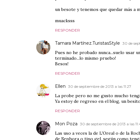
un besote y tenemos que quedar más a 
muacksss
RESPONDER
Tamara Martínez.TuristasStyle
30 de sep
Pues no he probado nunca...suelo usar u
terminado...lo mismo pruebo!
Besos!
RESPONDER
Ellen
30 de septiembre de 2013 a las 11:27
La probe pero no me gusto mucho tengo l
Ya estoy de regreso en el blog, un besit
RESPONDER
Mon Poza
30 de septiembre de 2013 a las 11:
Las uso a veces la de L'Oreal o de la R
de Sephora o tipo gel, según como tenga 