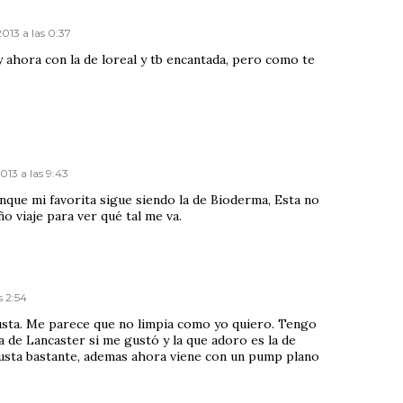
2013 a las 0:37
 ahora con la de loreal y tb encantada, pero como te
013 a las 9:43
unque mi favorita sigue siendo la de Bioderma, Esta no
 viaje para ver qué tal me va.
s 2:54
sta. Me parece que no limpia como yo quiero. Tengo
La de Lancaster si me gustó y la que adoro es la de
sta bastante, ademas ahora viene con un pump plano