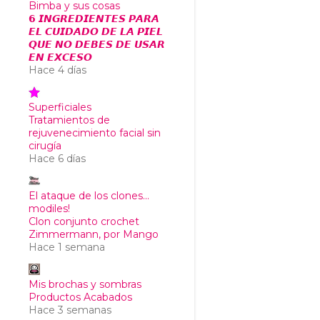
Bimba y sus cosas
𝟲 𝙄𝙉𝙂𝙍𝙀𝘿𝙄𝙀𝙉𝙏𝙀𝙎 𝙋𝘼𝙍𝘼
𝙀𝙇 𝘾𝙐𝙄𝘿𝘼𝘿𝙊 𝘿𝙀 𝙇𝘼 𝙋𝙄𝙀𝙇
𝙌𝙐𝙀 𝙉𝙊 𝘿𝙀𝘽𝙀𝙎 𝘿𝙀 𝙐𝙎𝘼𝙍
𝙀𝙉 𝙀𝙓𝘾𝙀𝙎𝙊
Hace 4 días
Superficiales
Tratamientos de
rejuvenecimiento facial sin
cirugía
Hace 6 días
El ataque de los clones...
modiles!
Clon conjunto crochet
Zimmermann, por Mango
Hace 1 semana
Mis brochas y sombras
Productos Acabados
Hace 3 semanas