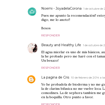
Noemi - JoyadelaCorona
1 de octubre de 
Pues me apunto la recomendación!! estoy
digo, me lo anoto!!
Besos
RESPONDER
Beauty and Healthy Life
1 de octubre de 2
El agua micelar es uno de mis básicos, a
la he probado pero me haré con el tamaño
Un besazo!
RESPONDER
La pagina de Cris
10 de febrero de 2014 a la
Yo he probadola de bioderma y no me gu
la de clarins bifasica no me vuelve loca. 
comodines. La de sephora tambien me gu
en la boquilla. Otro punto a favor.
RESPONDER