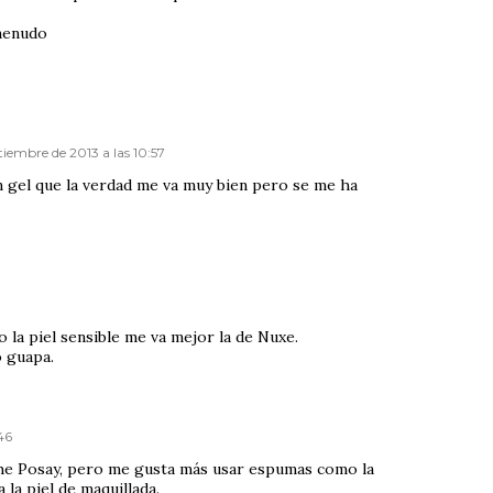
menudo
tiembre de 2013 a las 10:57
n gel que la verdad me va muy bien pero se me ha
a piel sensible me va mejor la de Nuxe.
o guapa.
46
oche Posay, pero me gusta más usar espumas como la
la piel de maquillada.