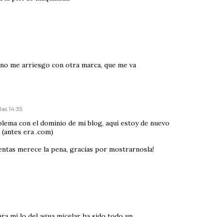
 no me arriesgo con otra marca, que me va
las 14:35
blema con el dominio de mi blog, aquí estoy de nuevo
 (antes era .com)
entas merece la pena, gracias por mostrarnosla!
ra mí lo del agua micelar ha sido todo un