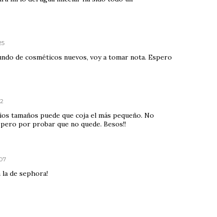
25
undo de cosméticos nuevos, voy a tomar nota. Espero
52
rios tamaños puede que coja el más pequeño. No
 pero por probar que no quede. Besos!!
:07
 la de sephora!