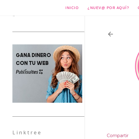
INICIO
¿NUEV@ POR AQUÍ?
*
L i n k t r e e
Compartir