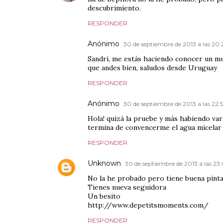
descubrimiento.
RESPONDER
Anónimo
30 de septiembre de 2013 a las 20:
Sandri, me estás haciendo conocer un m
que andes bien, saludos desde Uruguay
RESPONDER
Anónimo
30 de septiembre de 2013 a las 22:
Hola! quizá la pruebe y más habiendo va
termina de convencerme el agua micelar
RESPONDER
Unknown
30 de septiembre de 2013 a las 23
No la he probado pero tiene buena pinta
Tienes nueva seguidora
Un besito
http://www.depetitsmoments.com/
RESPONDER