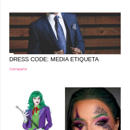
n
t
a
r
i
o
DRESS CODE: MEDIA ETIQUETA
Compartir