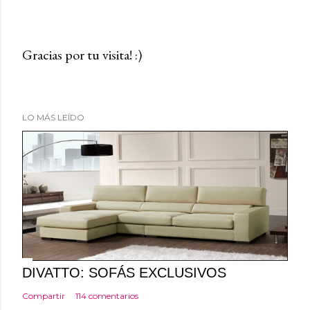
Gracias por tu visita! :)
P
u
b
LO MÁS LEÍDO
l
i
c
a
r
u
n
c
o
DIVATTO: SOFÁS EXCLUSIVOS
m
Compartir
114 comentarios
e