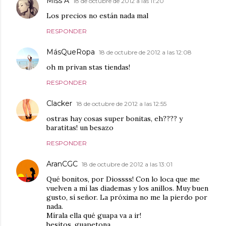
Miss A
18 de octubre de 2012 a las 11:20
Los precios no están nada mal
RESPONDER
MásQueRopa
18 de octubre de 2012 a las 12:08
oh m privan stas tiendas!
RESPONDER
Clacker
18 de octubre de 2012 a las 12:55
ostras hay cosas super bonitas, eh???? y
baratitas! un besazo
RESPONDER
AranCGC
18 de octubre de 2012 a las 13:01
Qué bonitos, por Diossss! Con lo loca que me
vuelven a mí las diademas y los anillos. Muy buen
gusto, sí señor. La próxima no me la pierdo por
nada.
Mírala ella qué guapa va a ir!
besitos, guapetona.