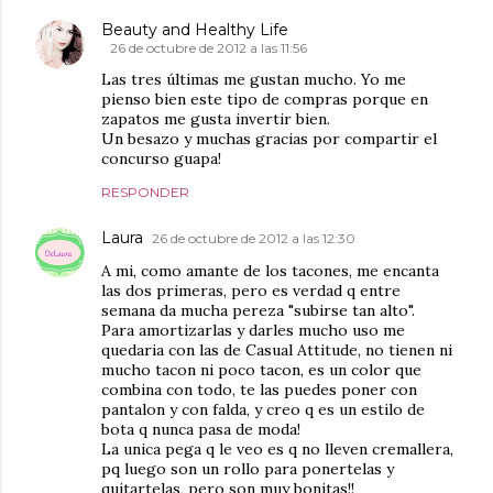
Beauty and Healthy Life
26 de octubre de 2012 a las 11:56
Las tres últimas me gustan mucho. Yo me
pienso bien este tipo de compras porque en
zapatos me gusta invertir bien.
Un besazo y muchas gracias por compartir el
concurso guapa!
RESPONDER
Laura
26 de octubre de 2012 a las 12:30
A mi, como amante de los tacones, me encanta
las dos primeras, pero es verdad q entre
semana da mucha pereza "subirse tan alto".
Para amortizarlas y darles mucho uso me
quedaria con las de Casual Attitude, no tienen ni
mucho tacon ni poco tacon, es un color que
combina con todo, te las puedes poner con
pantalon y con falda, y creo q es un estilo de
bota q nunca pasa de moda!
La unica pega q le veo es q no lleven cremallera,
pq luego son un rollo para ponertelas y
quitartelas, pero son muy bonitas!!