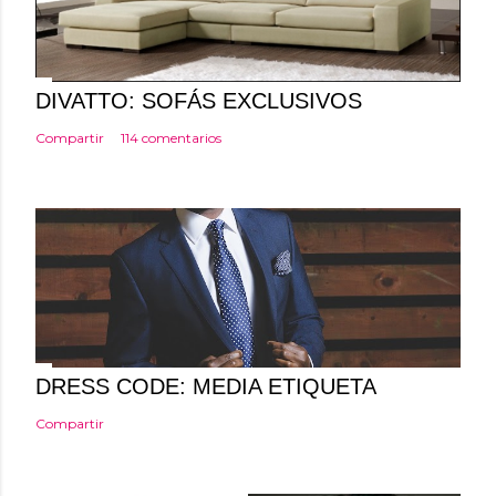
u
n
c
o
DIVATTO: SOFÁS EXCLUSIVOS
m
Compartir
114 comentarios
e
n
t
a
r
i
o
DRESS CODE: MEDIA ETIQUETA
Compartir