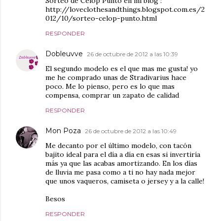
Sorteo de Celop Punto en mi blog :
http://loveclothesandthings.blogspot.com.es/2
012/10/sorteo-celop-punto.html
RESPONDER
Dobleuvve
26 de octubre de 2012 a las 10:39
El segundo modelo es el que mas me gusta! yo
me he comprado unas de Stradivarius hace
poco. Me lo pienso, pero es lo que mas
compensa, comprar un zapato de calidad
RESPONDER
Mon Poza
26 de octubre de 2012 a las 10:49
Me decanto por el último modelo, con tacón
bajito ideal para el día a día en esas si invertiría
más ya que las acabas amortizando. En los días
de lluvia me pasa como a ti no hay nada mejor
que unos vaqueros, camiseta o jersey y a la calle!
Besos
RESPONDER