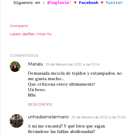
Síguenos en :
Bloglovin'
♥
Facebook
♥
Twitter
Compartir
Labels:
desfiles
milan fw
COMENTARIOS
Marialu
29 de febrero de 2012 a las 11:04
Demasiada mezcla de tejidos y estampados, no
me gusta mucho...
Que criticona estoy ultimamente!
Un beso,
Mlu
RESPONDER
unhadaenelarmario
29 de febrero de 2012 a las 11:06
A mi me encanta!! Y qué bien que sigan
llevándose las faldas abullonadas!!