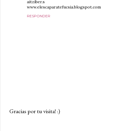
aitziber.s
www.elescaparatefucsia.blogspot.com
RESPONDER
Gracias por tu visita! :)
P
u