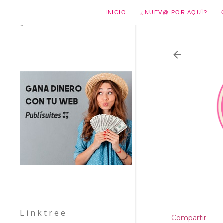
INICIO
¿NUEV@ POR AQUÍ?
*
L i n k t r e e
Compartir