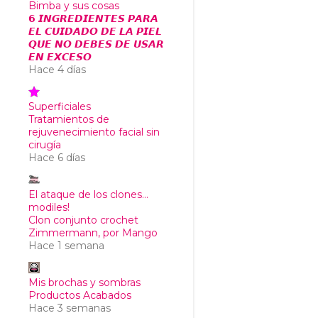
Bimba y sus cosas
𝟲 𝙄𝙉𝙂𝙍𝙀𝘿𝙄𝙀𝙉𝙏𝙀𝙎 𝙋𝘼𝙍𝘼
𝙀𝙇 𝘾𝙐𝙄𝘿𝘼𝘿𝙊 𝘿𝙀 𝙇𝘼 𝙋𝙄𝙀𝙇
𝙌𝙐𝙀 𝙉𝙊 𝘿𝙀𝘽𝙀𝙎 𝘿𝙀 𝙐𝙎𝘼𝙍
𝙀𝙉 𝙀𝙓𝘾𝙀𝙎𝙊
Hace 4 días
Superficiales
Tratamientos de
rejuvenecimiento facial sin
cirugía
Hace 6 días
El ataque de los clones...
modiles!
Clon conjunto crochet
Zimmermann, por Mango
Hace 1 semana
Mis brochas y sombras
Productos Acabados
Hace 3 semanas