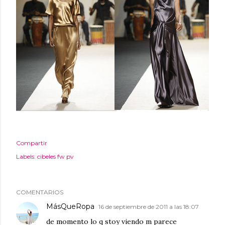
Compartir
Labels:
cibeles fw pv
COMENTARIOS
MásQueRopa
16 de septiembre de 2011 a las 18:07
de momento lo q stoy viendo m parece