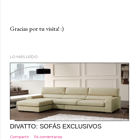
Gracias por tu visita! :)
P
u
b
LO MÁS LEÍDO
l
i
c
a
r
u
n
c
o
DIVATTO: SOFÁS EXCLUSIVOS
m
Compartir
114 comentarios