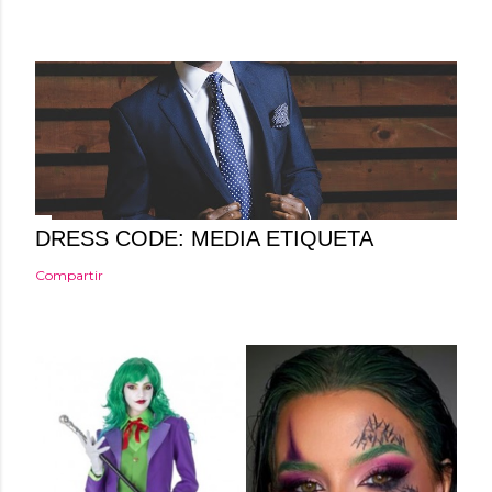
e
n
t
a
r
i
o
DRESS CODE: MEDIA ETIQUETA
Compartir