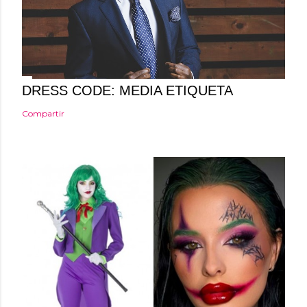
a
r
i
o
DRESS CODE: MEDIA ETIQUETA
Compartir