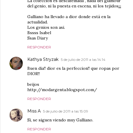
La colección es descafeinada , nada del glamour
del genio, ni la puesta en escena, ni los tejidos¡¡¡
Galliano ha llevado a dior donde está en la
actualidad.
Los genios son asi.
Bssss Isabel
Ssas Diary
RESPONDER
Kathya Stryzak
5 de julio de 2011 a las 14:14
Buen dia!! dior es la perfeccion!! que ropas por
DIOR!!
beijos
http://modargenta.blogspot.com/
RESPONDER
Miss A
5 de julio de 2011 a las 15:09
Sí, se siguen viendo muy Galliano.
RESPONDER