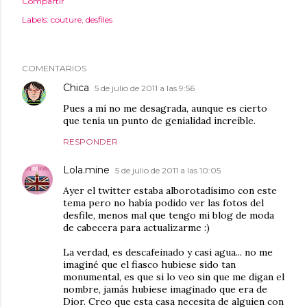
Compartir
Labels:
couture
desfiles
COMENTARIOS
Chica
5 de julio de 2011 a las 9:56
Pues a mí no me desagrada, aunque es cierto
que tenía un punto de genialidad increíble.
RESPONDER
Lola.mine
5 de julio de 2011 a las 10:05
Ayer el twitter estaba alborotadísimo con este
tema pero no había podido ver las fotos del
desfile, menos mal que tengo mi blog de moda
de cabecera para actualizarme :)
La verdad, es descafeinado y casi agua... no me
imaginé que el fiasco hubiese sido tan
monumental, es que si lo veo sin que me digan el
nombre, jamás hubiese imaginado que era de
Dior. Creo que esta casa necesita de alguien con