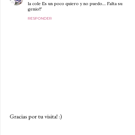
la cole Es un poco quiero y no puedo.... Falta su
genio!!'
RESPONDER
Gracias por tu visita! :)
P
u