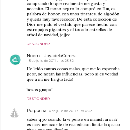
comprando lo que realmente me gusta y
necesito. El mono negro lo compré en Hm, es
palabra de honor, con unos tirantes, de algodón
y queda muy favorecedor. De esta coleccion de
Dior me pido el vestido que parece hecho con
estropajos gigantes y el tocado estrellas de
arbol de navidad, jejjee.
RESPONDER
Noemi - JoyadelaCorona
5 de julio de 2011 a las 23:32
He leído tantas cosas malas, que me lo esperaba
peor, se notan las influencias, pero si es verdad
que a mí me ha gustado!
besos guapa!!
RESPONDER
Purpurina
6 de julio de 2011 a las 0:43
sabes q yo cuando la vi pense en manish arora?
es mas, me acorde de esa edicion limitada q saco
nivea con sus diseños.