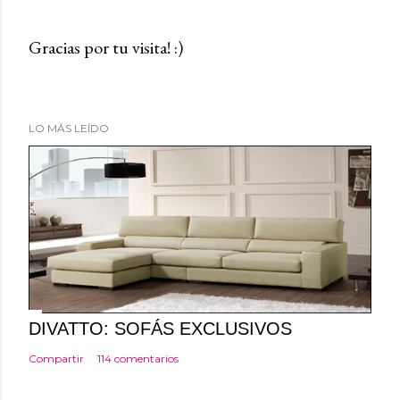
Gracias por tu visita! :)
P
u
b
LO MÁS LEÍDO
l
i
c
a
r
u
n
c
o
DIVATTO: SOFÁS EXCLUSIVOS
m
Compartir
114 comentarios
e
n