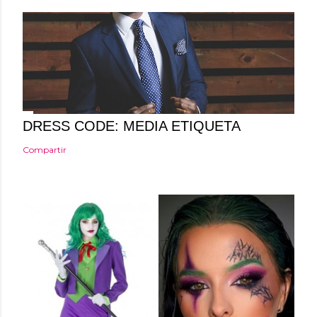
t
a
r
i
o
DRESS CODE: MEDIA ETIQUETA
Compartir