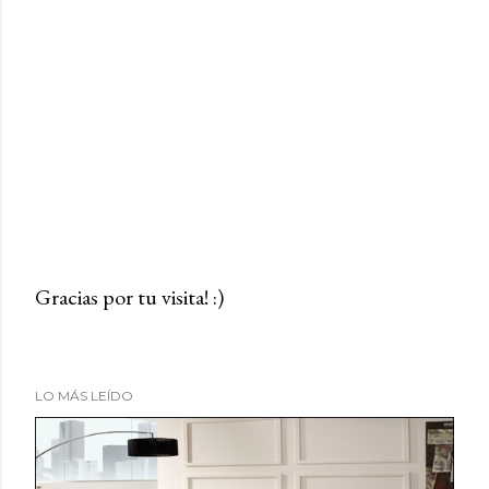
Gracias por tu visita! :)
P
u
b
LO MÁS LEÍDO
l
i
c