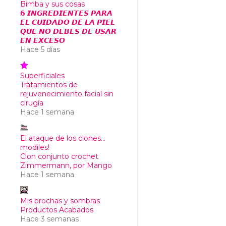
Bimba y sus cosas
𝟲 𝙄𝙉𝙂𝙍𝙀𝘿𝙄𝙀𝙉𝙏𝙀𝙎 𝙋𝘼𝙍𝘼
𝙀𝙇 𝘾𝙐𝙄𝘿𝘼𝘿𝙊 𝘿𝙀 𝙇𝘼 𝙋𝙄𝙀𝙇
𝙌𝙐𝙀 𝙉𝙊 𝘿𝙀𝘽𝙀𝙎 𝘿𝙀 𝙐𝙎𝘼𝙍
𝙀𝙉 𝙀𝙓𝘾𝙀𝙎𝙊
Hace 5 días
Superficiales
Tratamientos de
rejuvenecimiento facial sin
cirugía
Hace 1 semana
El ataque de los clones...
modiles!
Clon conjunto crochet
Zimmermann, por Mango
Hace 1 semana
Mis brochas y sombras
Productos Acabados
Hace 3 semanas