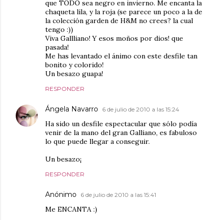
que TODO sea negro en invierno. Me encanta la
chaqueta lila, y la roja (se parece un poco a la de
la colección garden de H&M no crees? la cual
tengo :))
Viva Gallliano! Y esos moños por dios! que
pasada!
Me has levantado el ánimo con este desfile tan
bonito y colorido!
Un besazo guapa!
RESPONDER
Ángela Navarro
6 de julio de 2010 a las 15:24
Ha sido un desfile espectacular que sólo podía
venir de la mano del gran Galliano, es fabuloso
lo que puede llegar a conseguir.
Un besazo¡
RESPONDER
Anónimo
6 de julio de 2010 a las 15:41
Me ENCANTA :)