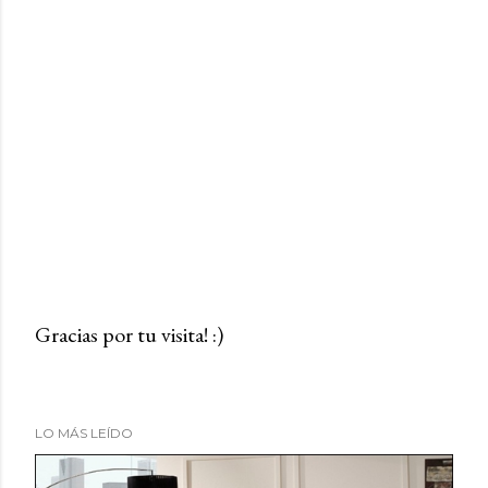
Gracias por tu visita! :)
P
u
b
LO MÁS LEÍDO
l
i