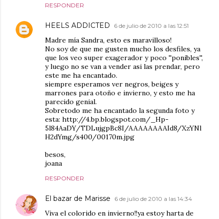
RESPONDER
HEELS ADDICTED
6 de julio de 2010 a las 12:51
Madre mía Sandra, esto es maravilloso!
No soy de que me gusten mucho los desfiles, ya
que los veo super exagerador y poco ''ponibles'',
y luego no se van a vender asi las prendar, pero
este me ha encantado.
siempre esperamos ver negros, beiges y
marrones para otoño e invierno, y esto me ha
parecido genial.
Sobretodo me ha encantado la segunda foto y
esta: http://4.bp.blogspot.com/_Hp-
5l84AaDY/TDLujgpBc8I/AAAAAAAAId8/XzYNl
H2dYmg/s400/00170m.jpg
besos,
joana
RESPONDER
El bazar de Marisse
6 de julio de 2010 a las 14:34
Viva el colorido en invierno!!ya estoy harta de