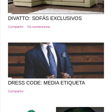
n
c
o
DIVATTO: SOFÁS EXCLUSIVOS
m
Compartir
114 comentarios
e
n
t
a
r
i
o
DRESS CODE: MEDIA ETIQUETA
Compartir