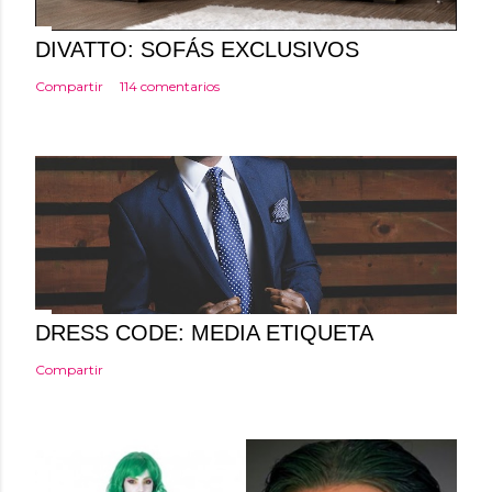
c
o
DIVATTO: SOFÁS EXCLUSIVOS
m
Compartir
114 comentarios
e
n
t
a
r
i
o
DRESS CODE: MEDIA ETIQUETA
Compartir