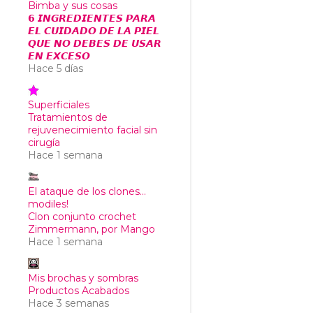
Bimba y sus cosas
𝟲 𝙄𝙉𝙂𝙍𝙀𝘿𝙄𝙀𝙉𝙏𝙀𝙎 𝙋𝘼𝙍𝘼
𝙀𝙇 𝘾𝙐𝙄𝘿𝘼𝘿𝙊 𝘿𝙀 𝙇𝘼 𝙋𝙄𝙀𝙇
𝙌𝙐𝙀 𝙉𝙊 𝘿𝙀𝘽𝙀𝙎 𝘿𝙀 𝙐𝙎𝘼𝙍
𝙀𝙉 𝙀𝙓𝘾𝙀𝙎𝙊
Hace 5 días
Superficiales
Tratamientos de
rejuvenecimiento facial sin
cirugía
Hace 1 semana
El ataque de los clones...
modiles!
Clon conjunto crochet
Zimmermann, por Mango
Hace 1 semana
Mis brochas y sombras
Productos Acabados
Hace 3 semanas