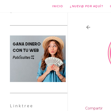
INICIO
¿NUEV@ POR AQUÍ?
*
L i n k t r e e
Compartir