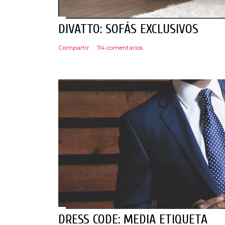
t
a
r
DIVATTO: SOFÁS EXCLUSIVOS
i
Compartir
114 comentarios
o
DRESS CODE: MEDIA ETIQUETA