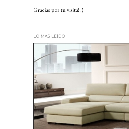
Gracias por tu visita! :)
P
u
b
LO MÁS LEÍDO
l
i
c
a
r
u
n
c
o
m
e
n